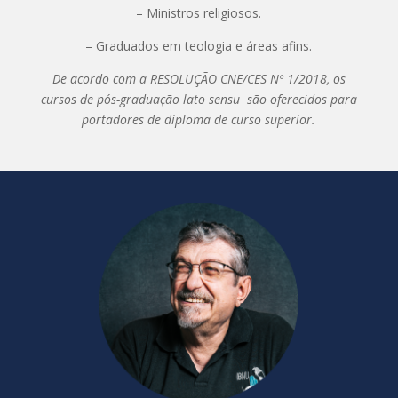
– Ministros religiosos.
– Graduados em teologia e áreas afins.
De acordo com a RESOLUÇÃO CNE/CES Nº 1/2018, os
cursos de pós-graduação lato sensu são oferecidos para
portadores de diploma de curso superior.