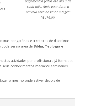
pagamentos feitos até dia 3 de
o
cada mês.
Após essa data, a
Nova
parcela será do valor integral
R$479,00.
inas obrigatórias e 4 créditos de disciplinas
e pode ser na área de
Bíblia, Teologia e
estas atividades por profissionais já formados
nda seus conhecimentos mediante seminários,
 fazer o mesmo onde estiver depois de