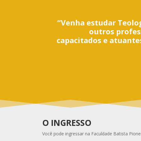
“Venha estudar Teolo
outros profe
capacitados e atuantes
O INGRESSO
Você pode ingressar na Faculdade Batista Pionei