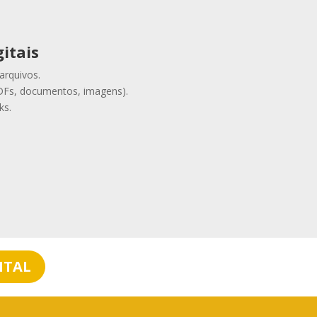
gitais
arquivos.
PDFs, documentos, imagens).
ks.
NTAL