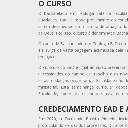
O CURSO
O Bacharelado em Teologia EaD da Faculdade 
atividades, toda a teoria proveniente do est
serem desenvolvidas no campo de atuação dos 
de Deus. Por isso, o curso é denominado Bach
O curso de Bacharelado em Teologia EaD começ
ele surge da vasta bagagem acumulada pela In
teológico.
O currículo do EaD é igual ao curso presencia
necessidades do campo de trabalho e as no
estas mudanças ocorreram, a Faculdade não de
ministerial. Esta semelhança curricular depõ
Faculdade, e permite ao aluno o transitar entre 
CREDECIAMENTO EAD E
Em 2020, a Faculdade Batista Pioneira ini
protocolando os devidos processos. Durante o