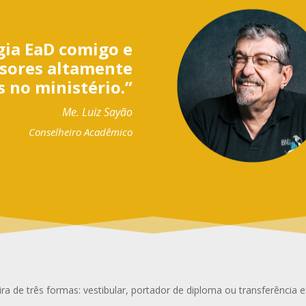
gia EaD comigo e
ssores altamente
 no ministério.”
Me. Luiz Sayão
Conselheiro Acadêmico
ra de três formas: vestibular, portador de diploma ou transferência e