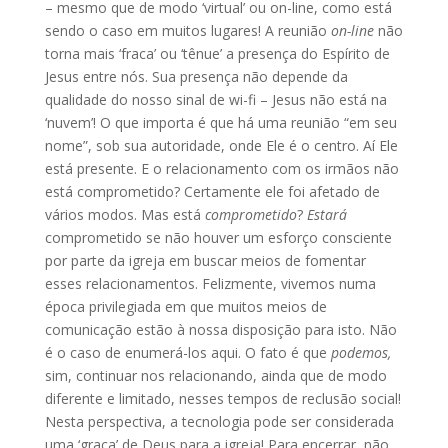
– mesmo que de modo ‘virtual’ ou on-line, como está
sendo o caso em muitos lugares! A reunião
on-line
não
torna mais ‘fraca’ ou ‘tênue’ a presença do Espírito de
Jesus entre nós. Sua presença não depende da
qualidade do nosso sinal de wi-fi – Jesus não está na
‘nuvem’! O que importa é que há uma reunião “em seu
nome”, sob sua autoridade, onde Ele é o centro. Aí Ele
está presente. E o relacionamento com os irmãos não
está comprometido? Certamente ele foi afetado de
vários modos. Mas está
comprometido
?
Estará
comprometido se não houver um esforço consciente
por parte da igreja em buscar meios de fomentar
esses relacionamentos. Felizmente, vivemos numa
época privilegiada em que muitos meios de
comunicação estão à nossa disposição para isto. Não
é o caso de enumerá-los aqui. O fato é que
podemos,
sim, continuar nos relacionando, ainda que de modo
diferente e limitado, nesses tempos de reclusão social!
Nesta perspectiva, a tecnologia pode ser considerada
uma ‘graça’ de Deus para a igreja! Para encerrar, não