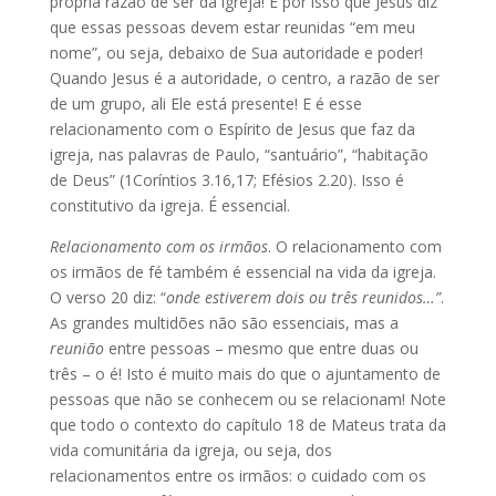
própria razão de ser da igreja! É por isso que Jesus diz
que essas pessoas devem estar reunidas “em meu
nome”, ou seja, debaixo de Sua autoridade e poder!
Quando Jesus é a autoridade, o centro, a razão de ser
de um grupo, ali Ele está presente! E é esse
relacionamento com o Espírito de Jesus que faz da
igreja, nas palavras de Paulo, “santuário”, “habitação
de Deus” (1Coríntios 3.16,17; Efésios 2.20). Isso é
constitutivo da igreja. É essencial.
Relacionamento com os irmãos
. O relacionamento com
os irmãos de fé também é essencial na vida da igreja.
O verso 20 diz: “
onde estiverem dois ou três reunidos…”
.
As grandes multidões não são essenciais, mas a
reunião
entre pessoas – mesmo que entre duas ou
três – o é! Isto é muito mais do que o ajuntamento de
pessoas que não se conhecem ou se relacionam! Note
que todo o contexto do capítulo 18 de Mateus trata da
vida comunitária da igreja, ou seja, dos
relacionamentos entre os irmãos: o cuidado com os