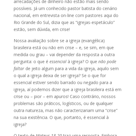
arrecadações de dinheiro não estão mais sendo
possíveis. Já um conhecido pastor batista do cenário
nacional, em entrevista on-line com pastores aqui do
Rio Grande do Sul, dizia que as “igrejas-espetáculo”
estão, sem dúvida, em crise!
Nossa avaliação sobre se a igreja (evangélica)
brasileira está ou não em crise – e, se sim, em que
medida ou grau – vai depender da resposta a outra
pergunta: o que é
essencial
à igreja? O que
não pode
faltar
de jeito algum para a vida da igreja, aquilo sem
o qual a igreja deixa de ser igreja? Se o que for
essencial estiver sendo barrado ou negado para a
igreja, aí podemos dizer que a igreja brasileira está em
crise ou – pior – em apuros! Caso contrário, nossos
problemas são práticos, logísticos, ou de qualquer
outra natureza, mas não caracterizariam uma “crise”
na sua existência. O que, portanto, é essencial à
igreja?
O texto de
Mateus 18.20
traz uma resposta. Embora