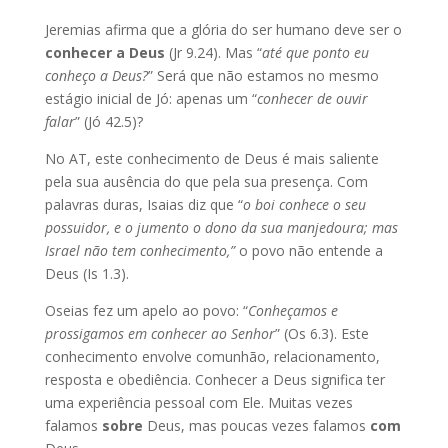
Jeremias afirma que a glória do ser humano deve ser o
conhecer a Deus
(Jr 9.24). Mas “
até que ponto eu
conheço a Deus?
” Será que não estamos no mesmo
estágio inicial de Jó: apenas um “
conhecer de ouvir
falar
” (Jó 42.5)?
No AT, este conhecimento de Deus é mais saliente
pela sua ausência do que pela sua presença. Com
palavras duras, Isaias diz que “
o boi conhece o seu
possuidor, e o jumento o dono da sua manjedoura; mas
Israel não tem conhecimento,”
o povo não entende a
Deus (Is 1.3).
Oseias fez um apelo ao povo: “
Conheçamos e
prossigamos em conhecer ao Senhor
” (Os 6.3). Este
conhecimento envolve comunhão, relacionamento,
resposta e obediência. Conhecer a Deus significa ter
uma experiência pessoal com Ele. Muitas vezes
falamos
sobre
Deus, mas poucas vezes falamos
com