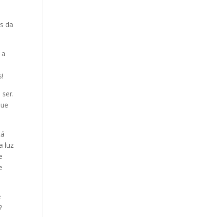
os da
 a
s!
 ser.
que
tá
a luz
e
e
e
?