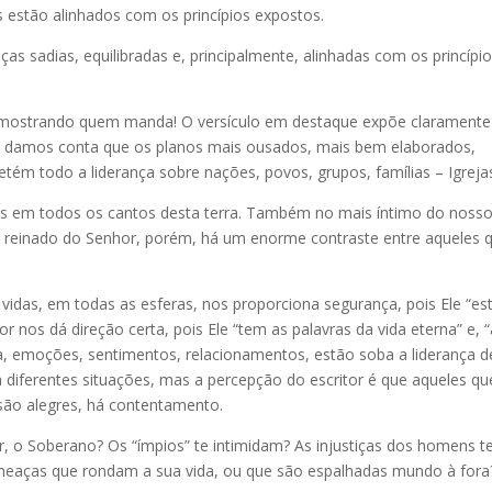
os estão alinhados com os princípios expostos.
s sadias, equilibradas e, principalmente, alinhadas com os princípi
 mostrando quem manda! O versículo em destaque expõe claramente
os damos conta que os planos mais ousados, mais bem elaborados,
tém todo a liderança sobre nações, povos, grupos, famílias – Igreja
es em todos os cantos desta terra. Também no mais íntimo do nosso
o reinado do Senhor, porém, há um enorme contraste entre aqueles 
das, em todas as esferas, nos proporciona segurança, pois Ele “es
r nos dá direção certa, pois Ele “tem as palavras da vida eterna” e, “
da, emoções, sentimentos, relacionamentos, estão soba a liderança d
a diferentes situações, mas a percepção do escritor é que aqueles qu
 são alegres, há contentamento.
o Soberano? Os “ímpios” te intimidam? As injustiças dos homens t
meaças que rondam a sua vida, ou que são espalhadas mundo à fora