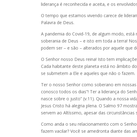
liderança é reconhecida e aceita, e os envolvid
O tempo que estamos vivendo carece de liderança
Palavra de Deus.
A pandemia do Covid-19, de algum modo, está
soberania de Deus – e isto em toda a terra! N
podem ser – e são – alterados por aquele que de
O Senhor nosso Deus reina! Isto tem implicaçõ
Cada habitante deste planeta está no âmbito d
se submetem a Ele e aqueles que não o fazem.
Ter o nosso Senhor como soberano em nossas vi
conosco todos os dias”! Ter a liderança do Senho
nasce sobre o justo” (v.11). Quando a nossa vi
Jesus Cristo há alegria plena. O Salmo 97 mostr
servem ao Altíssimo, apesar das circunstâncias
Como anda o seu relacionamento com o Senhor, 
fazem vacilar? Você se amedronta diante das a