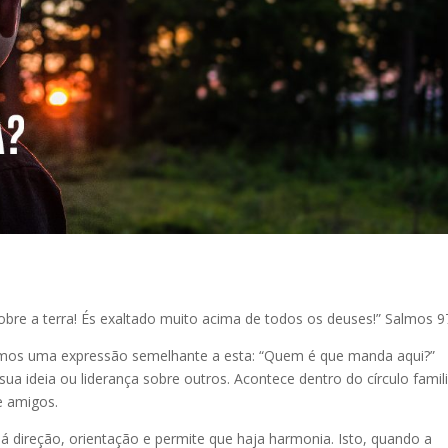
sobre a terra! És exaltado muito acima de todos os deuses!” Salmos 9
mos uma expressão semelhante a esta: “Quem é que manda aqui?”
 ideia ou liderança sobre outros. Acontece dentro do círculo famili
e amigos.
á direção, orientação e permite que haja harmonia. Isto, quando a